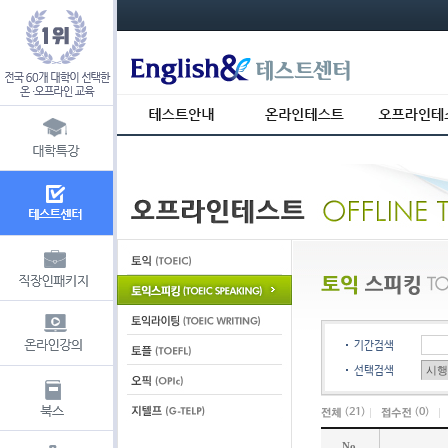
s_usr_id= s_usr_key=
기간검색
선택검색
(
21
)
(
0
)
No.