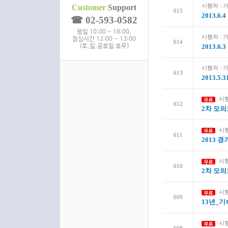
시행처 :
Customer
Support
615
2013.
☎ 02-593-0582
평일 10:00 ~ 18:00,
시행처 :
점심시간 12:00 ~ 13:00
614
(토,일,공휴일 휴무)
2013.
시행처 :
613
2013.
시
612
2차 모
시
611
2013 
시
610
2차 모
시
609
13년_기
시행