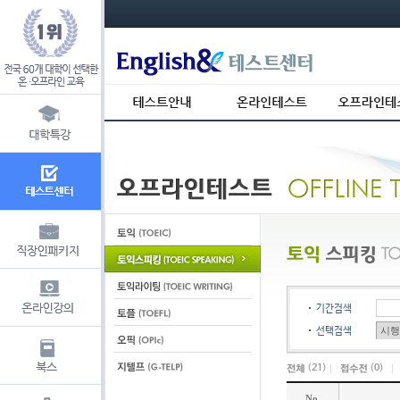
s_usr_id= s_usr_key=
기간검색
선택검색
(
21
)
(
0
)
No.