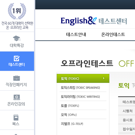
s_usr_id= s_usr_key=
테스트
시행처
응시료
접수일