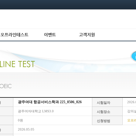
광주여대 항공서비스학과 225_0506_026
2026.
명
시험일자
광주여자대학교 LMS3.0
강의
시험장소
0원
오프
신청방법
2026.05.05
자