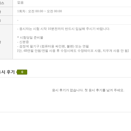
없음
비스
1회차 : 오전 00:00 ~ 오전 00:00
차
-
용
- 응시자는 시험 시작 10분전까지 반드시 입실해 주시기 바랍니다.
* 시험당일 준비물
- 신분증
항
- 검정색 필기구 (컴퓨터용 싸인펜, 볼펜) 또는 연필
[단, 4B연필 안됨/연필 사용 후 수정시에도 수정테이프 사용, 지우개 사용 안 됨]