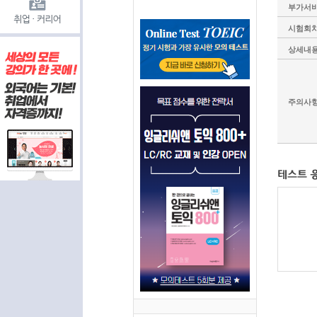
부가서
시험회
상세내
주의사