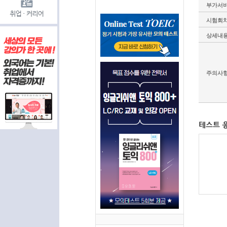
부가서
시험회
상세내
주의사