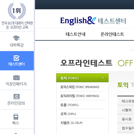
s_usr_id= s_usr_key=
테스트
시행처
응시료
접수일