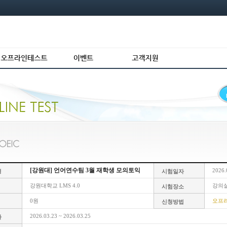
[강원대] 언어연수팀 3월 재학생 모의토익
2026.
명
시험일자
강원대학교 LMS 4.0
강의
시험장소
0원
오프
신청방법
2026.03.23 ~ 2026.03.25
자