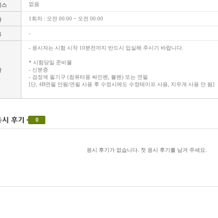
없음
비스
1회차 : 오전 00:00 ~ 오전 00:00
차
-
용
- 응시자는 시험 시작 10분전까지 반드시 입실해 주시기 바랍니다.
* 시험당일 준비물
- 신분증
항
- 검정색 필기구 (컴퓨터용 싸인펜, 볼펜) 또는 연필
[단, 4B연필 안됨/연필 사용 후 수정시에도 수정테이프 사용, 지우개 사용 안 됨]