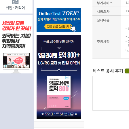
없
부가서비스
1
시험회차
-
상세내용
-
*
-
주의사항
-
[