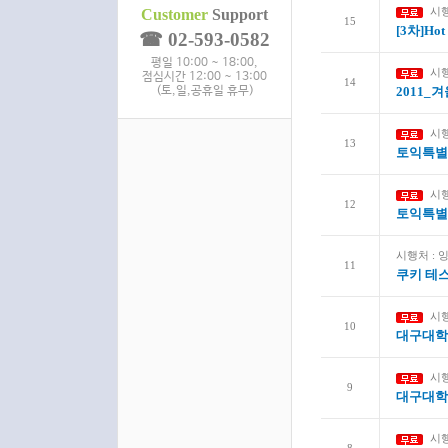
시
Customer
Support
15
[3차]Hot 
☎ 02-593-0582
평일 10:00 ~ 18:00,
시행
점심시간 12:00 ~ 13:00
14
(토,일,공휴일 휴무)
2011_
시행
13
토익특별
시행
12
토익특별
시행처 :
11
쿠키 테
시행
10
대구대학교
시행
9
대구대학교
시행