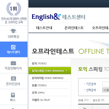
s_usr_id= s_usr_key=
기간검색
선택검색
(
21
)
(
0
)
No.