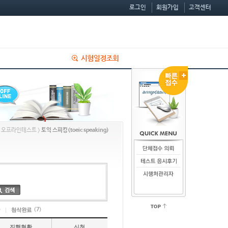
로그인
회원가입
고객센터
> 오프라인테스트 >
토익 스피킹(toeic speaking)
)
(
7
)
진행현황
신청