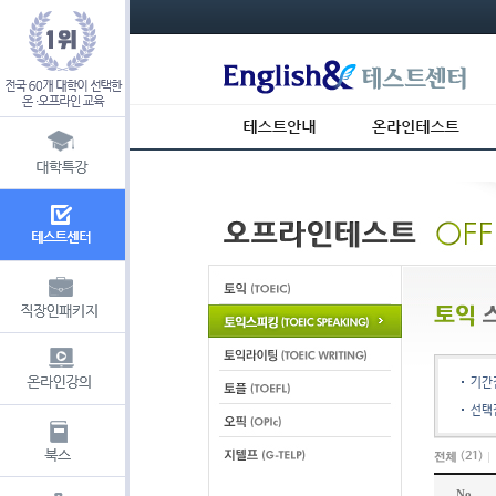
s_usr_id= s_usr_key=
기간
선택
(
21
)
No.