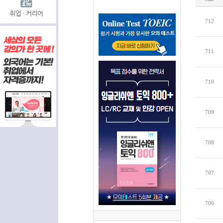
712
711
710
709
708
707
706